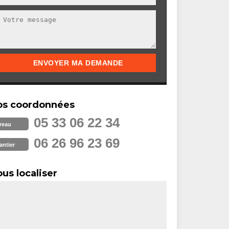
os coordonnées
05 33 06 22 34
reau
06 26 96 23 69
antier
us localiser