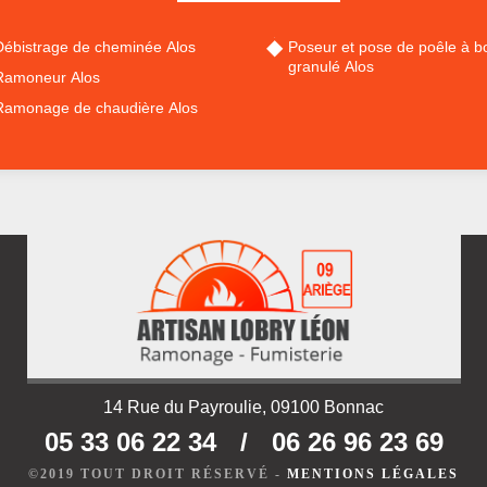
Débistrage de cheminée Alos
Poseur et pose de poêle à bo
granulé Alos
Ramoneur Alos
Ramonage de chaudière Alos
14 Rue du Payroulie, 09100 Bonnac
05 33 06 22 34
/
06 26 96 23 69
©2019 TOUT DROIT RÉSERVÉ -
MENTIONS LÉGALES