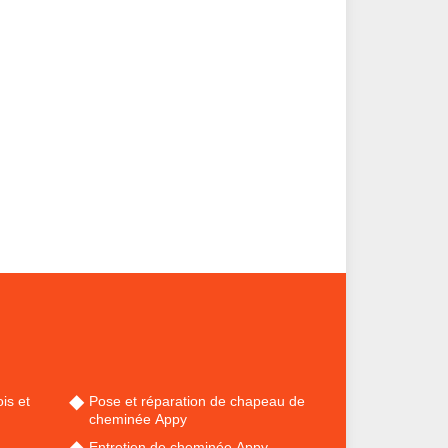
is et
Pose et réparation de chapeau de
cheminée Appy
Entretien de cheminée Appy