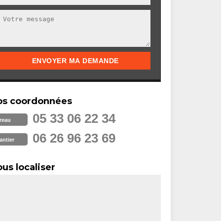
os coordonnées
05 33 06 22 34
reau
06 26 96 23 69
antier
us localiser