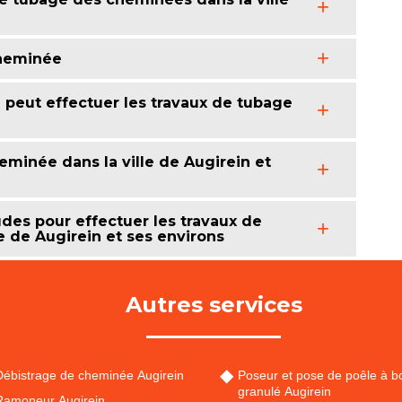
cheminée
 peut effectuer les travaux de tubage
minée dans la ville de Augirein et
des pour effectuer les travaux de
e de Augirein et ses environs
Autres services
Débistrage de cheminée Augirein
Poseur et pose de poêle à bo
granulé Augirein
Ramoneur Augirein