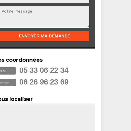
os coordonnées
05 33 06 22 34
reau
06 26 96 23 69
antier
us localiser