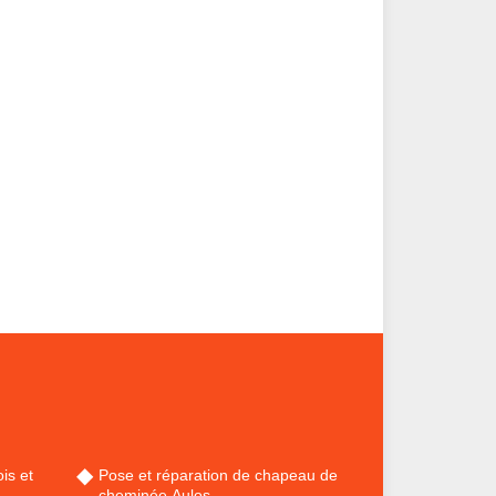
is et
Pose et réparation de chapeau de
cheminée Aulos