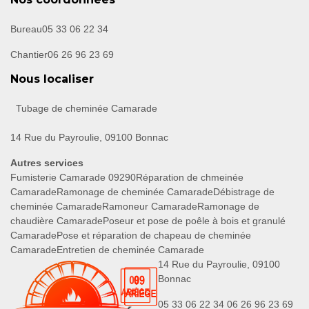
Bureau
05 33 06 22 34
Chantier
06 26 96 23 69
Nous localiser
Tubage de cheminée Camarade
14 Rue du Payroulie, 09100 Bonnac
Autres services
Fumisterie Camarade 09290
Réparation de chmeinée
Camarade
Ramonage de cheminée Camarade
Débistrage de
cheminée Camarade
Ramoneur Camarade
Ramonage de
chaudière Camarade
Poseur et pose de poêle à bois et granulé
Camarade
Pose et réparation de chapeau de cheminée
Camarade
Entretien de cheminée Camarade
14 Rue du Payroulie, 09100
Bonnac
05 33 06 22 34
06 26 96 23 69