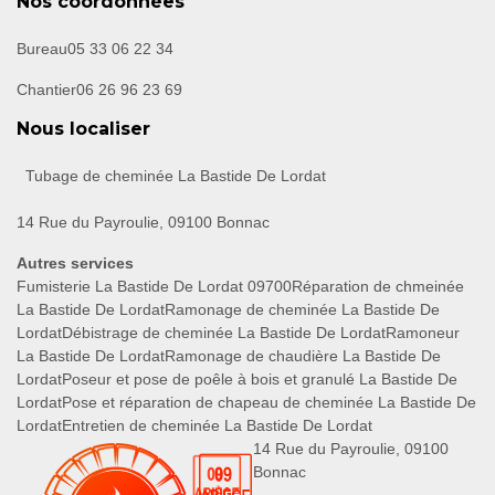
Nos coordonnées
Bureau
05 33 06 22 34
Chantier
06 26 96 23 69
Nous localiser
Tubage de cheminée La Bastide De Lordat
14 Rue du Payroulie, 09100 Bonnac
Autres services
Fumisterie La Bastide De Lordat 09700
Réparation de chmeinée
La Bastide De Lordat
Ramonage de cheminée La Bastide De
Lordat
Débistrage de cheminée La Bastide De Lordat
Ramoneur
La Bastide De Lordat
Ramonage de chaudière La Bastide De
Lordat
Poseur et pose de poêle à bois et granulé La Bastide De
Lordat
Pose et réparation de chapeau de cheminée La Bastide De
Lordat
Entretien de cheminée La Bastide De Lordat
14 Rue du Payroulie, 09100
Bonnac