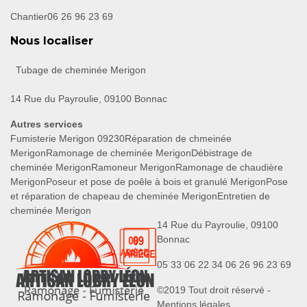
Chantier
06 26 96 23 69
Nous localiser
Tubage de cheminée Merigon
14 Rue du Payroulie, 09100 Bonnac
Autres services
Fumisterie Merigon 09230
Réparation de chmeinée
Merigon
Ramonage de cheminée Merigon
Débistrage de
cheminée Merigon
Ramoneur Merigon
Ramonage de chaudière
Merigon
Poseur et pose de poêle à bois et granulé Merigon
Pose
et réparation de chapeau de cheminée Merigon
Entretien de
cheminée Merigon
14 Rue du Payroulie, 09100
Bonnac
05 33 06 22 34
06 26 96 23 69
©2019 Tout droit réservé -
Mentions légales