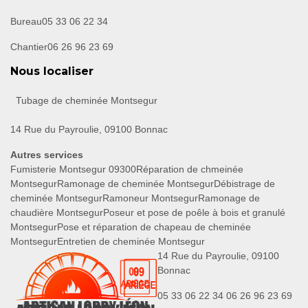
Bureau
05 33 06 22 34
Chantier
06 26 96 23 69
Nous localiser
Tubage de cheminée Montsegur
14 Rue du Payroulie, 09100 Bonnac
Autres services
Fumisterie Montsegur 09300
Réparation de chmeinée
Montsegur
Ramonage de cheminée Montsegur
Débistrage de
cheminée Montsegur
Ramoneur Montsegur
Ramonage de
chaudière Montsegur
Poseur et pose de poêle à bois et granulé
Montsegur
Pose et réparation de chapeau de cheminée
Montsegur
Entretien de cheminée Montsegur
14 Rue du Payroulie, 09100
Bonnac
05 33 06 22 34
06 26 96 23 69