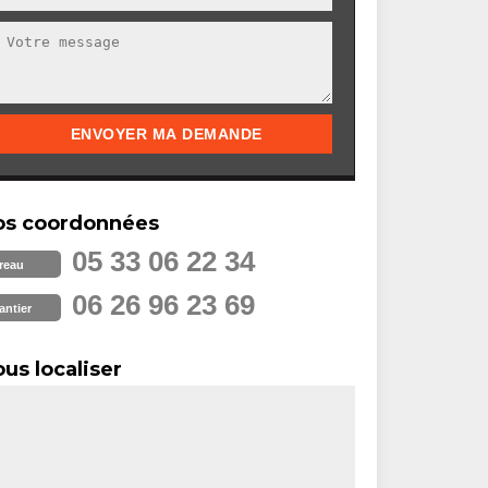
os coordonnées
05 33 06 22 34
reau
06 26 96 23 69
antier
us localiser