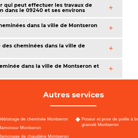
 qui peut effectuer les travaux de
 dans le 09240 et ses environs
heminées dans la ville de Montseron
e des cheminées dans la ville de
eminée dans la ville de Montseron et
Autres services
Débistrage de cheminée Montseron
Poseur et pose de poêle à bo
granulé Montseron
Ramoneur Montseron
Ramonage de chaudière Montseron