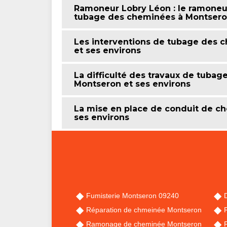
Ramoneur Lobry Léon : le ramoneur
tubage des cheminées à Montseron
Les interventions de tubage des c
et ses environs
La difficulté des travaux de tubag
Montseron et ses environs
La mise en place de conduit de ch
ses environs
Fumisterie Montseron 09240
Réparation de chmeinée Montseron
Ramonage de cheminée Montseron