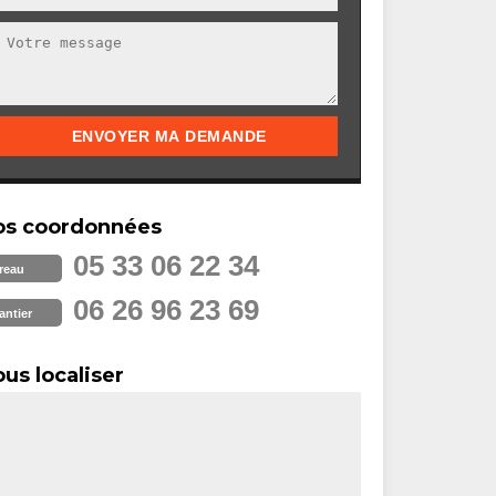
os coordonnées
05 33 06 22 34
reau
06 26 96 23 69
antier
us localiser