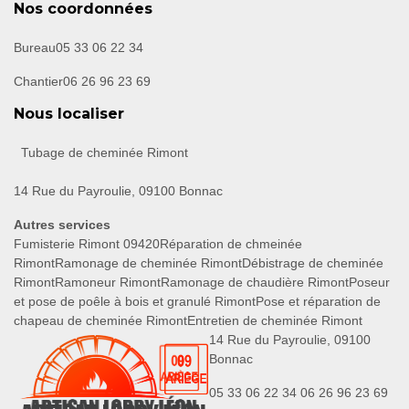
Nos coordonnées
Bureau
05 33 06 22 34
Chantier
06 26 96 23 69
Nous localiser
Tubage de cheminée Rimont
14 Rue du Payroulie, 09100 Bonnac
Autres services
Fumisterie Rimont 09420
Réparation de chmeinée
Rimont
Ramonage de cheminée Rimont
Débistrage de cheminée
Rimont
Ramoneur Rimont
Ramonage de chaudière Rimont
Poseur
et pose de poêle à bois et granulé Rimont
Pose et réparation de
chapeau de cheminée Rimont
Entretien de cheminée Rimont
14 Rue du Payroulie, 09100
Bonnac
05 33 06 22 34
06 26 96 23 69