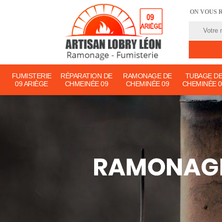
ON VOUS 
FUMISTERIE
RÉPARATION DE
RAMONAGE DE
TUBAGE D
09 ARIÈGE
CHMEINÉE 09
CHEMINÉE 09
CHEMINÉE 0