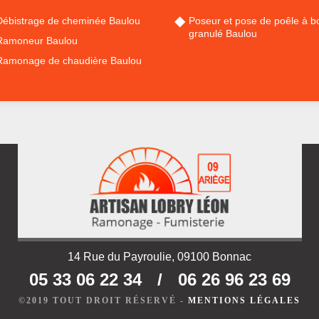
Débistrage de cheminée Baulou
Poseur et pose de poêle à bo
granulé Baulou
Ramoneur Baulou
Ramonage de chaudière Baulou
14 Rue du Payroulie, 09100 Bonnac
05 33 06 22 34
/
06 26 96 23 69
©2019 TOUT DROIT RÉSERVÉ -
MENTIONS LÉGALES