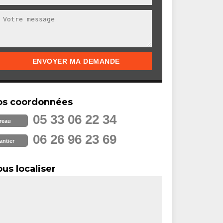
os coordonnées
05 33 06 22 34
reau
06 26 96 23 69
antier
us localiser