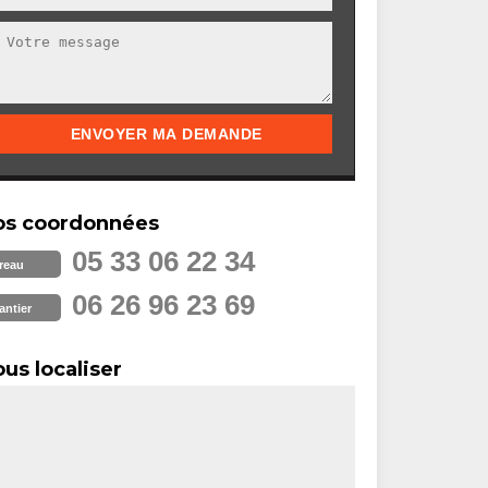
os coordonnées
05 33 06 22 34
reau
06 26 96 23 69
antier
us localiser