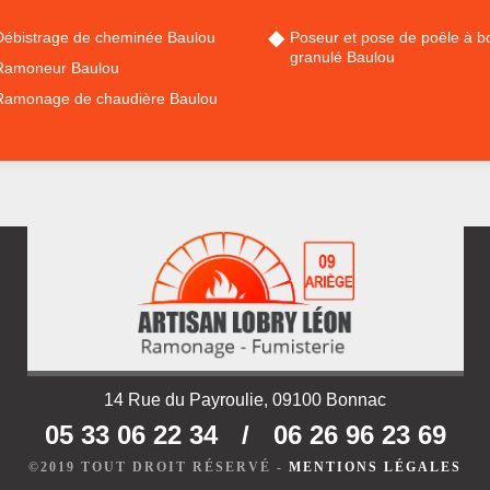
Débistrage de cheminée Baulou
Poseur et pose de poêle à bo
granulé Baulou
Ramoneur Baulou
Ramonage de chaudière Baulou
14 Rue du Payroulie, 09100 Bonnac
05 33 06 22 34
/
06 26 96 23 69
©2019 TOUT DROIT RÉSERVÉ -
MENTIONS LÉGALES