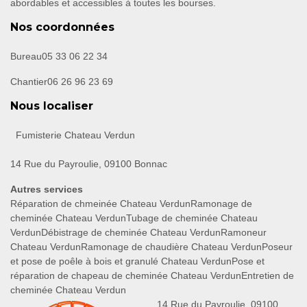
abordables et accessibles à toutes les bourses.
Nos coordonnées
Bureau
05 33 06 22 34
Chantier
06 26 96 23 69
Nous localiser
Fumisterie Chateau Verdun
14 Rue du Payroulie, 09100 Bonnac
Autres services
Réparation de chmeinée Chateau Verdun
Ramonage de
cheminée Chateau Verdun
Tubage de cheminée Chateau
Verdun
Débistrage de cheminée Chateau Verdun
Ramoneur
Chateau Verdun
Ramonage de chaudière Chateau Verdun
Poseur
et pose de poêle à bois et granulé Chateau Verdun
Pose et
réparation de chapeau de cheminée Chateau Verdun
Entretien de
cheminée Chateau Verdun
14 Rue du Payroulie, 09100