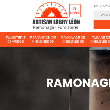
ON VOUS 
FUMISTERIE
RÉPARATION DE
RAMONAGE DE
TUBAGE D
09 ARIÈGE
CHMEINÉE 09
CHEMINÉE 09
CHEMINÉE 0