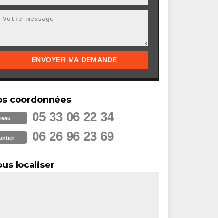
os coordonnées
05 33 06 22 34
reau
06 26 96 23 69
antier
us localiser