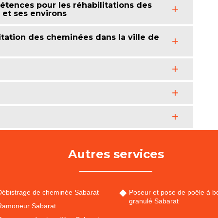
tences pour les réhabilitations des
 et ses environs
tation des cheminées dans la ville de
Autres services
Débistrage de cheminée Sabarat
Poseur et pose de poêle à bo
granulé Sabarat
Ramoneur Sabarat