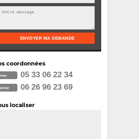
os coordonnées
05 33 06 22 34
reau
06 26 96 23 69
antier
us localiser