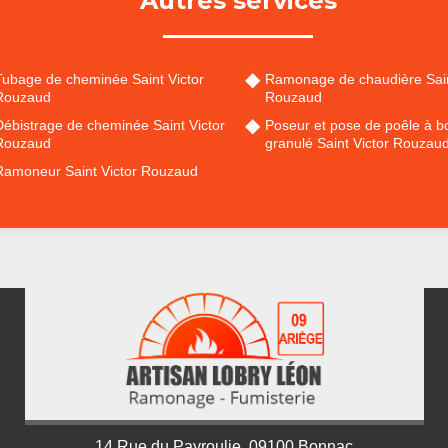
Autres services
Tubage de cheminée Saint Victor
Ramonage de chaudière Sain
Rouzaud
Rouzaud
Débistrage de cheminée Saint Victor
Poseur et pose de poêle à bo
Rouzaud
granulé Saint Victor Rouzau
Ramoneur Saint Victor Rouzaud
14 Rue du Payroulie, 09100 Bonnac