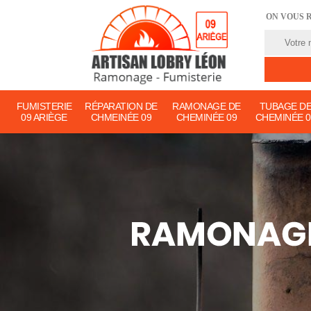
ON VOUS 
FUMISTERIE
RÉPARATION DE
RAMONAGE DE
TUBAGE D
09 ARIÈGE
CHMEINÉE 09
CHEMINÉE 09
CHEMINÉE 0