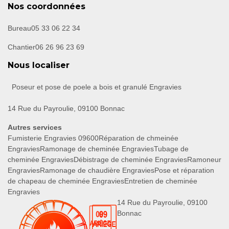
Nos coordonnées
Bureau
05 33 06 22 34
Chantier
06 26 96 23 69
Nous localiser
Poseur et pose de poele a bois et granulé Engravies
14 Rue du Payroulie, 09100 Bonnac
Autres services
Fumisterie Engravies 09600
Réparation de chmeinée
Engravies
Ramonage de cheminée Engravies
Tubage de
cheminée Engravies
Débistrage de cheminée Engravies
Ramoneur
Engravies
Ramonage de chaudière Engravies
Pose et réparation
de chapeau de cheminée Engravies
Entretien de cheminée
Engravies
14 Rue du Payroulie, 09100
Bonnac