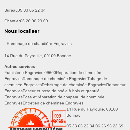
Bureau
05 33 06 22 34
Chantier
06 26 96 23 69
Nous localiser
Ramonage de chaudière Engravies
14 Rue du Payroulie, 09100 Bonnac
Autres services
Fumisterie Engravies 09600
Réparation de chmeinée
Engravies
Ramonage de cheminée Engravies
Tubage de
cheminée Engravies
Débistrage de cheminée Engravies
Ramoneur
Engravies
Poseur et pose de poêle à bois et granulé
Engravies
Pose et réparation de chapeau de cheminée
Engravies
Entretien de cheminée Engravies
14 Rue du Payroulie, 09100
Bonnac
05 33 06 22 34
06 26 96 23 69