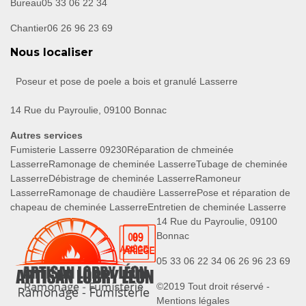
Bureau
05 33 06 22 34
Chantier
06 26 96 23 69
Nous localiser
Poseur et pose de poele a bois et granulé Lasserre
14 Rue du Payroulie, 09100 Bonnac
Autres services
Fumisterie Lasserre 09230
Réparation de chmeinée
Lasserre
Ramonage de cheminée Lasserre
Tubage de cheminée
Lasserre
Débistrage de cheminée Lasserre
Ramoneur
Lasserre
Ramonage de chaudière Lasserre
Pose et réparation de
chapeau de cheminée Lasserre
Entretien de cheminée Lasserre
14 Rue du Payroulie, 09100
Bonnac
05 33 06 22 34
06 26 96 23 69
©2019 Tout droit réservé -
Mentions légales