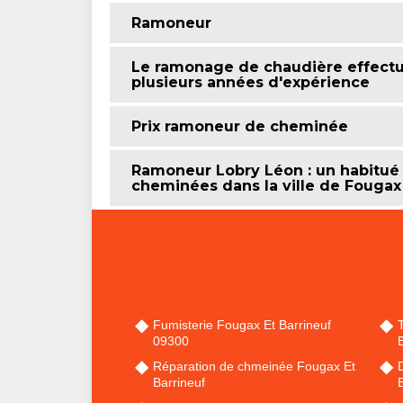
Ramoneur
Le ramonage de chaudière effectu
plusieurs années d'expérience
Prix ramoneur de cheminée
Ramoneur Lobry Léon : un habitué
cheminées dans la ville de Fougax 
Fumisterie Fougax Et Barrineuf
09300
B
Réparation de chmeinée Fougax Et
Barrineuf
B