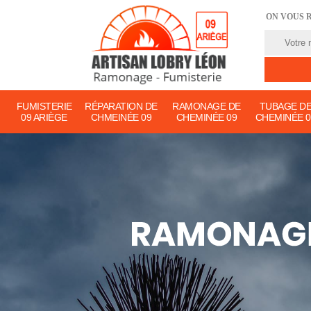
ON VOUS 
FUMISTERIE
RÉPARATION DE
RAMONAGE DE
TUBAGE D
09 ARIÈGE
CHMEINÉE 09
CHEMINÉE 09
CHEMINÉE 0