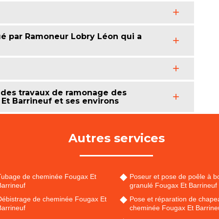
é par Ramoneur Lobry Léon qui a
 des travaux de ramonage des
Et Barrineuf et ses environs
Autres services
Tubage de cheminée Fougax Et
Poseur et pose de poêle à bo
arrineuf
granulé Fougax Et Barrineuf
Débistrage de cheminée Fougax Et
Pose et réparation de chape
arrineuf
cheminée Fougax Et Barrine