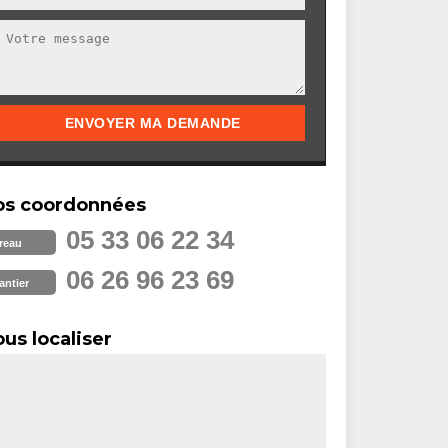
os coordonnées
05 33 06 22 34
reau
06 26 96 23 69
antier
us localiser