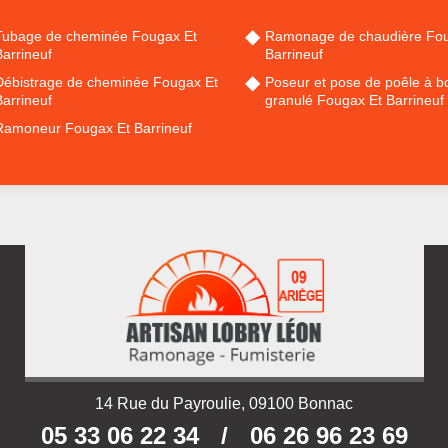
Tubage de cheminée Fougax Et
Ramonage de chaudière Fou
arrineuf
Barrineuf
Débistrage de cheminée Fougax Et
Poseur et pose de poêle à bo
arrineuf
granulé Fougax Et Barrineuf
Ramoneur Fougax Et Barrineuf
14 Rue du Payroulie, 09100 Bonnac
05 33 06 22 34
/
06 26 96 23 69