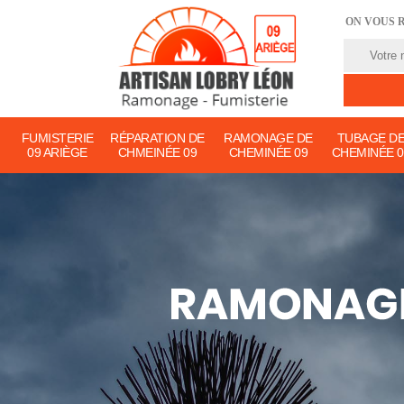
ON VOUS 
FUMISTERIE
RÉPARATION DE
RAMONAGE DE
TUBAGE D
09 ARIÈGE
CHMEINÉE 09
CHEMINÉE 09
CHEMINÉE 0