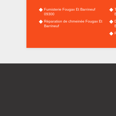
Fumisterie Fougax Et Barrineuf
09300
B
Réparation de chmeinée Fougax Et
Barrineuf
B