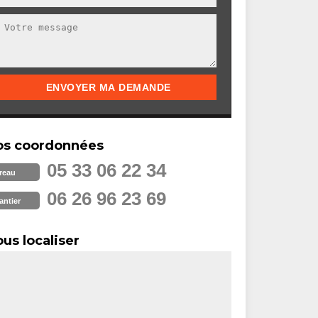
os coordonnées
05 33 06 22 34
reau
06 26 96 23 69
antier
us localiser