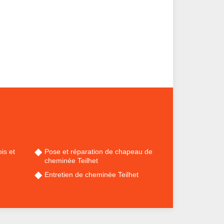
is et
Pose et réparation de chapeau de
cheminée Teilhet
Entretien de cheminée Teilhet