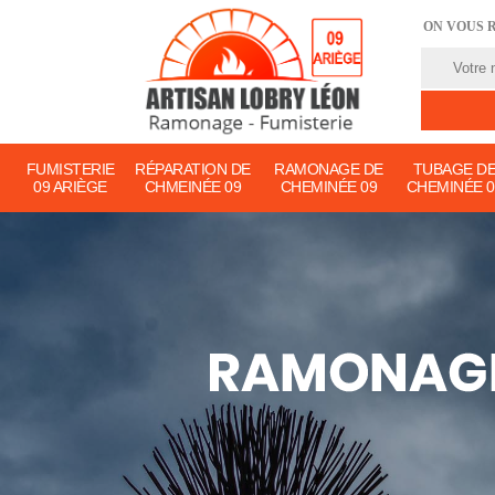
ON VOUS 
FUMISTERIE
RÉPARATION DE
RAMONAGE DE
TUBAGE D
09 ARIÈGE
CHMEINÉE 09
CHEMINÉE 09
CHEMINÉE 0