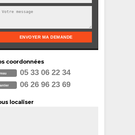
os coordonnées
05 33 06 22 34
reau
06 26 96 23 69
antier
us localiser