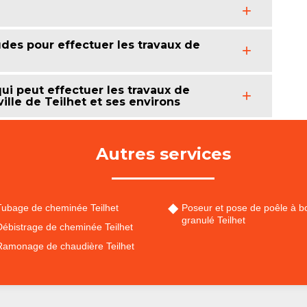
des pour effectuer les travaux de
ui peut effectuer les travaux de
lle de Teilhet et ses environs
Autres services
Tubage de cheminée Teilhet
Poseur et pose de poêle à bo
granulé Teilhet
Débistrage de cheminée Teilhet
Ramonage de chaudière Teilhet