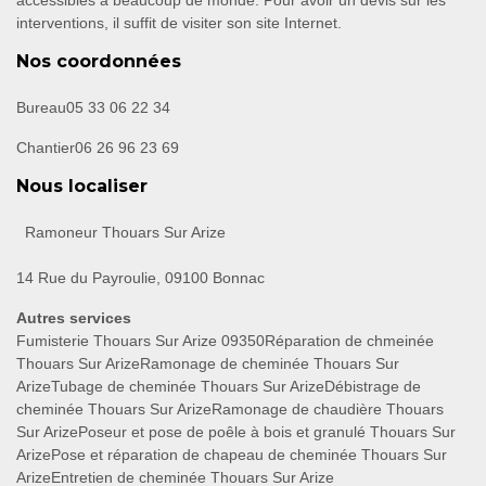
accessibles à beaucoup de monde. Pour avoir un devis sur les
interventions, il suffit de visiter son site Internet.
Nos coordonnées
Bureau
05 33 06 22 34
Chantier
06 26 96 23 69
Nous localiser
Ramoneur Thouars Sur Arize
14 Rue du Payroulie, 09100 Bonnac
Autres services
Fumisterie Thouars Sur Arize 09350
Réparation de chmeinée
Thouars Sur Arize
Ramonage de cheminée Thouars Sur
Arize
Tubage de cheminée Thouars Sur Arize
Débistrage de
cheminée Thouars Sur Arize
Ramonage de chaudière Thouars
Sur Arize
Poseur et pose de poêle à bois et granulé Thouars Sur
Arize
Pose et réparation de chapeau de cheminée Thouars Sur
Arize
Entretien de cheminée Thouars Sur Arize