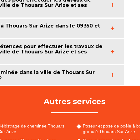
ille de Thouars Sur Arize et ses
 à Thouars Sur Arize dans le 09350 et
tences pour effectuer les travaux de
ille de Thouars Sur Arize et ses
minée dans la ville de Thouars Sur
0
Autres services
Débistrage de cheminée Thouars
Poseur et pose de poêle à bo
ur Arize
granulé Thouars Sur Arize