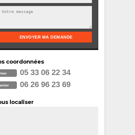
os coordonnées
05 33 06 22 34
reau
06 26 96 23 69
antier
us localiser