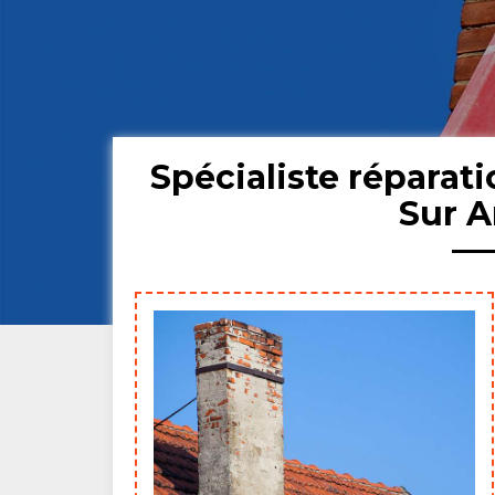
Spécialiste répara
Sur A