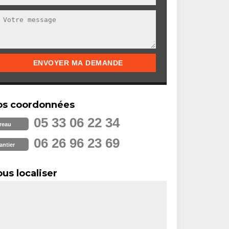
os coordonnées
05 33 06 22 34
reau
06 26 96 23 69
antier
us localiser