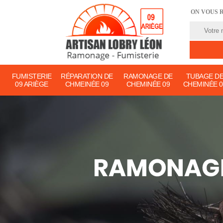
ON VOUS 
FUMISTERIE
RÉPARATION DE
RAMONAGE DE
TUBAGE D
09 ARIÈGE
CHMEINÉE 09
CHEMINÉE 09
CHEMINÉE 0