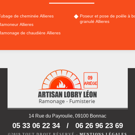
Tubage de cheminée Allieres
Poseur et pose de poêle à bo
granulé Allieres
Ramoneur Allieres
Ramonage de chaudière Allieres
14 Rue du Payroulie, 09100 Bonnac
05 33 06 22 34
/
06 26 96 23 69
©2019 TOUT DROIT RÉSERVÉ -
MENTIONS LÉGALES