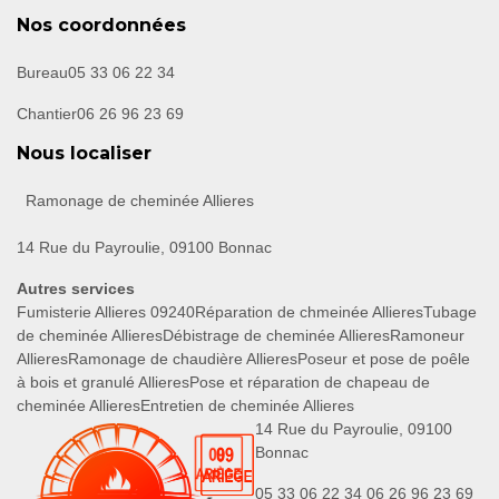
Nos coordonnées
Bureau
05 33 06 22 34
Chantier
06 26 96 23 69
Nous localiser
Ramonage de cheminée Allieres
14 Rue du Payroulie, 09100 Bonnac
Autres services
Fumisterie Allieres 09240
Réparation de chmeinée Allieres
Tubage
de cheminée Allieres
Débistrage de cheminée Allieres
Ramoneur
Allieres
Ramonage de chaudière Allieres
Poseur et pose de poêle
à bois et granulé Allieres
Pose et réparation de chapeau de
cheminée Allieres
Entretien de cheminée Allieres
14 Rue du Payroulie, 09100
Bonnac
05 33 06 22 34
06 26 96 23 69