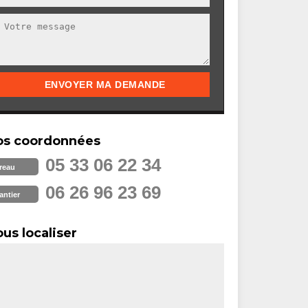
os coordonnées
05 33 06 22 34
reau
06 26 96 23 69
antier
us localiser