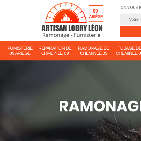
ON VOUS 
FUMISTERIE
RÉPARATION DE
RAMONAGE DE
TUBAGE D
09 ARIÈGE
CHMEINÉE 09
CHEMINÉE 09
CHEMINÉE 0