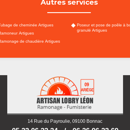
Autres services
Tubage de cheminée Artigues
Poseur et pose de poêle à bo
granulé Artigues
Ramoneur Artigues
Ramonage de chaudière Artigues
14 Rue du Payroulie, 09100 Bonnac