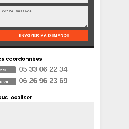
os coordonnées
05 33 06 22 34
reau
06 26 96 23 69
antier
us localiser