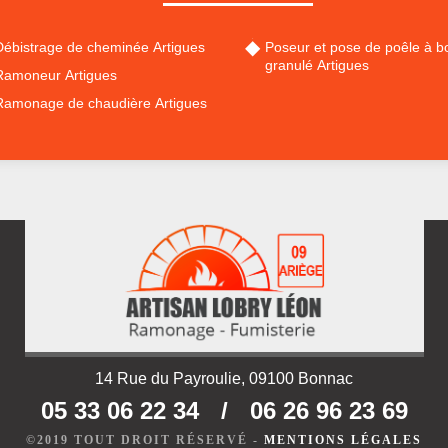
Débistrage de cheminée Artigues
Poseur et pose de poêle à bo
granulé Artigues
Ramoneur Artigues
Ramonage de chaudière Artigues
14 Rue du Payroulie, 09100 Bonnac
05 33 06 22 34
/
06 26 96 23 69
©2019 TOUT DROIT RÉSERVÉ -
MENTIONS LÉGALES