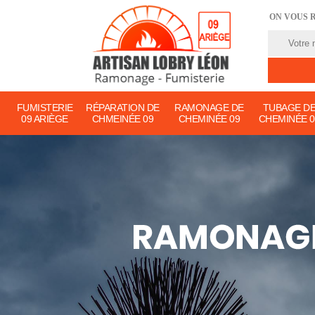
ON VOUS 
FUMISTERIE
RÉPARATION DE
RAMONAGE DE
TUBAGE D
09 ARIÈGE
CHMEINÉE 09
CHEMINÉE 09
CHEMINÉE 0