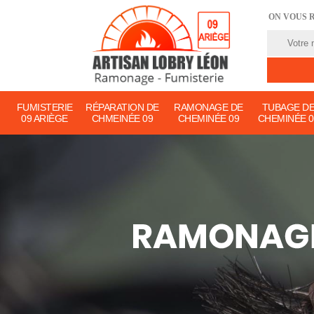
ON VOUS 
FUMISTERIE
RÉPARATION DE
RAMONAGE DE
TUBAGE D
09 ARIÈGE
CHMEINÉE 09
CHEMINÉE 09
CHEMINÉE 0