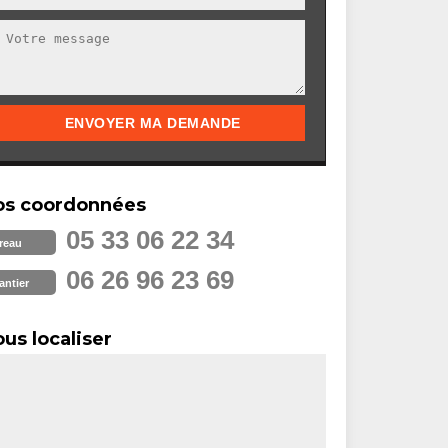
os coordonnées
05 33 06 22 34
reau
06 26 96 23 69
antier
us localiser