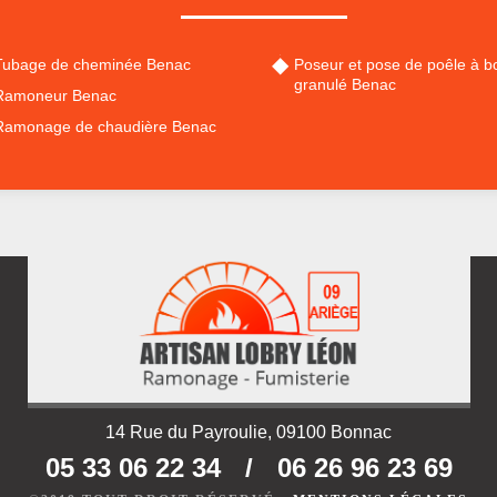
Tubage de cheminée Benac
Poseur et pose de poêle à bo
granulé Benac
Ramoneur Benac
Ramonage de chaudière Benac
14 Rue du Payroulie, 09100 Bonnac
05 33 06 22 34
/
06 26 96 23 69