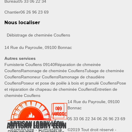
Bureau
05 33 06 22 34
Chantier
06 26 96 23 69
Nous localiser
Débistrage de cheminée Couflens
14 Rue du Payroulie, 09100 Bonnac
Autres services
Fumisterie Couflens 09140
Réparation de chmeinée
Couflens
Ramonage de cheminée Couflens
Tubage de cheminée
Couflens
Ramoneur Couflens
Ramonage de chaudière
Couflens
Poseur et pose de poêle à bois et granulé Couflens
Pose
et réparation de chapeau de cheminée Couflens
Entretien de
cheminée Couflens
14 Rue du Payroulie, 09100
Bonnac
05 33 06 22 34
06 26 96 23 69
©2019 Tout droit réservé -