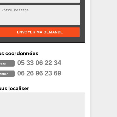
os coordonnées
05 33 06 22 34
reau
06 26 96 23 69
antier
us localiser