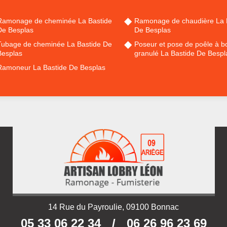
Ramonage de cheminée La Bastide
Ramonage de chaudière La 
De Besplas
De Besplas
Tubage de cheminée La Bastide De
Poseur et pose de poêle à bo
Besplas
granulé La Bastide De Bespl
Ramoneur La Bastide De Besplas
14 Rue du Payroulie, 09100 Bonnac
05 33 06 22 34
/
06 26 96 23 69