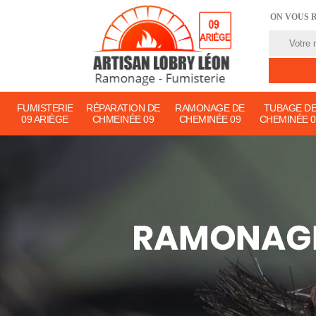
ON VOUS 
FUMISTERIE
RÉPARATION DE
RAMONAGE DE
TUBAGE D
09 ARIÈGE
CHMEINÉE 09
CHEMINÉE 09
CHEMINÉE 0