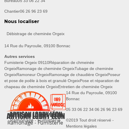
Bureau
05 33 06 22 34
Chantier
06 26 96 23 69
Nous localiser
Débistrage de cheminée Orgeix
14 Rue du Payroulie, 09100 Bonnac
Autres services
Fumisterie Orgeix 09110
Réparation de chmeinée
Orgeix
Ramonage de cheminée Orgeix
Tubage de cheminée
Orgeix
Ramoneur Orgeix
Ramonage de chaudière Orgeix
Poseur
et pose de poêle à bois et granulé Orgeix
Pose et réparation de
chapeau de cheminée Orgeix
Entretien de cheminée Orgeix
14 Rue du Payroulie, 09100
Bonnac
05 33 06 22 34
06 26 96 23 69
©2019 Tout droit réservé -
Mentions légales