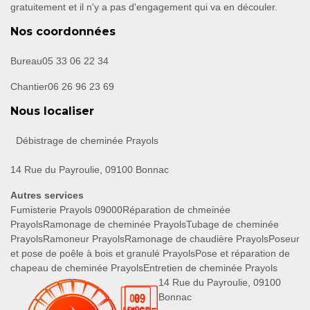
gratuitement et il n'y a pas d'engagement qui va en découler.
Nos coordonnées
Bureau
05 33 06 22 34
Chantier
06 26 96 23 69
Nous localiser
Débistrage de cheminée Prayols
14 Rue du Payroulie, 09100 Bonnac
Autres services
Fumisterie Prayols 09000
Réparation de chmeinée
Prayols
Ramonage de cheminée Prayols
Tubage de cheminée
Prayols
Ramoneur Prayols
Ramonage de chaudière Prayols
Poseur
et pose de poêle à bois et granulé Prayols
Pose et réparation de
chapeau de cheminée Prayols
Entretien de cheminée Prayols
14 Rue du Payroulie, 09100
Bonnac