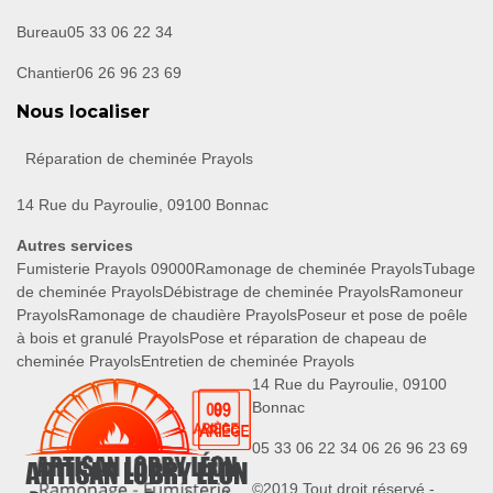
Bureau
05 33 06 22 34
Chantier
06 26 96 23 69
Nous localiser
Réparation de cheminée Prayols
14 Rue du Payroulie, 09100 Bonnac
Autres services
Fumisterie Prayols 09000
Ramonage de cheminée Prayols
Tubage
de cheminée Prayols
Débistrage de cheminée Prayols
Ramoneur
Prayols
Ramonage de chaudière Prayols
Poseur et pose de poêle
à bois et granulé Prayols
Pose et réparation de chapeau de
cheminée Prayols
Entretien de cheminée Prayols
14 Rue du Payroulie, 09100
Bonnac
05 33 06 22 34
06 26 96 23 69
©2019 Tout droit réservé -