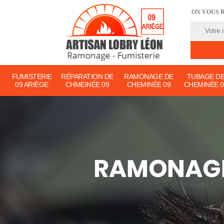
ON VOUS 
FUMISTERIE
RÉPARATION DE
RAMONAGE DE
TUBAGE D
09 ARIÈGE
CHMEINÉE 09
CHEMINÉE 09
CHEMINÉE 0