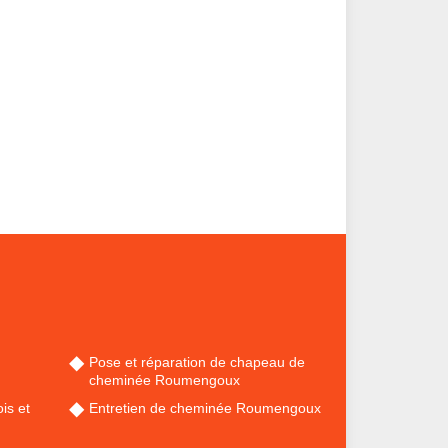
Pose et réparation de chapeau de
cheminée Roumengoux
is et
Entretien de cheminée Roumengoux