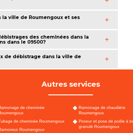
 la ville de Roumengoux et ses
 débistrages des cheminées dans la
ns dans le 09500?
x de débistrage dans la ville de
Autres services
Ramonage de cheminée
Ramonage de chaudière
Roumengoux
Roumengoux
Tubage de cheminée Roumengoux
Poseur et pose de poêle à bo
granulé Roumengoux
Ramoneur Roumengoux