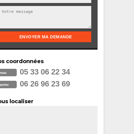
os coordonnées
05 33 06 22 34
reau
06 26 96 23 69
antier
us localiser