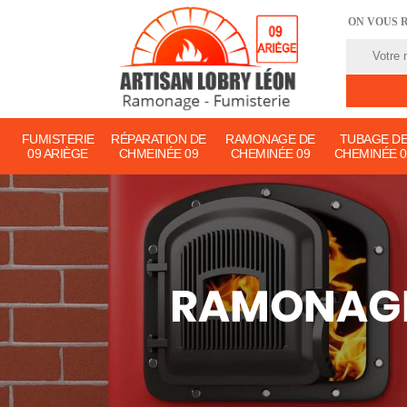
ON VOUS 
FUMISTERIE
RÉPARATION DE
RAMONAGE DE
TUBAGE D
09 ARIÈGE
CHMEINÉE 09
CHEMINÉE 09
CHEMINÉE 0