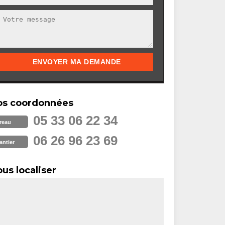
os coordonnées
05 33 06 22 34
reau
06 26 96 23 69
antier
us localiser