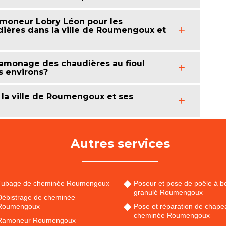
Ramoneur Lobry Léon pour les
ières dans la ville de Roumengoux et
 ramonage des chaudières au fioul
s environs?
la ville de Roumengoux et ses
Autres services
Tubage de cheminée Roumengoux
Poseur et pose de poêle à bo
granulé Roumengoux
Débistrage de cheminée
Roumengoux
Pose et réparation de chape
cheminée Roumengoux
Ramoneur Roumengoux