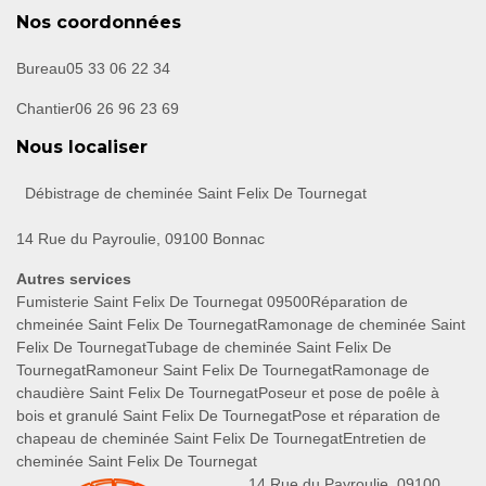
Nos coordonnées
Bureau
05 33 06 22 34
Chantier
06 26 96 23 69
Nous localiser
Débistrage de cheminée Saint Felix De Tournegat
14 Rue du Payroulie, 09100 Bonnac
Autres services
Fumisterie Saint Felix De Tournegat 09500
Réparation de
chmeinée Saint Felix De Tournegat
Ramonage de cheminée Saint
Felix De Tournegat
Tubage de cheminée Saint Felix De
Tournegat
Ramoneur Saint Felix De Tournegat
Ramonage de
chaudière Saint Felix De Tournegat
Poseur et pose de poêle à
bois et granulé Saint Felix De Tournegat
Pose et réparation de
chapeau de cheminée Saint Felix De Tournegat
Entretien de
cheminée Saint Felix De Tournegat
14 Rue du Payroulie, 09100