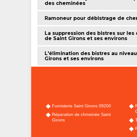
des cheminées
Ramoneur pour débistrage de ch
La suppression des bistres sur les
de Saint Girons et ses environs
L'élimination des bistres au nivea
Girons et ses environs
Fumisterie Saint Girons 09200
Réparation de chmeinée Saint
Girons