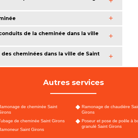
eminée
 conduits de la cheminée dans la ville
u des cheminées dans la ville de Saint
Autres services
Ramonage de cheminée Saint
Ramonage de chaudière Sai
Girons
Girons
Tubage de cheminée Saint Girons
Poseur et pose de poêle à bo
granulé Saint Girons
Ramoneur Saint Girons