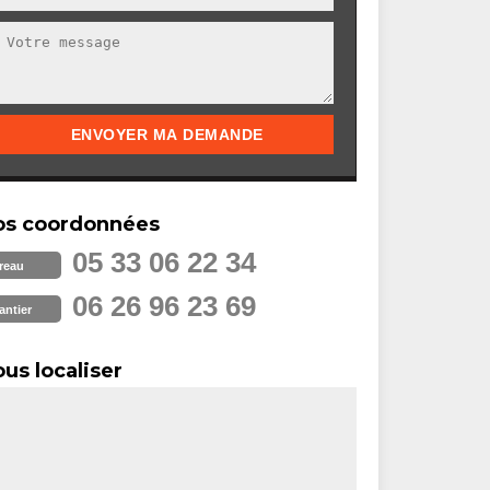
os coordonnées
05 33 06 22 34
reau
06 26 96 23 69
antier
us localiser