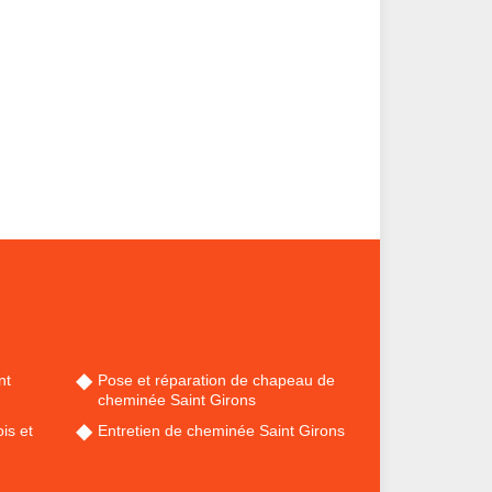
nt
Pose et réparation de chapeau de
cheminée Saint Girons
is et
Entretien de cheminée Saint Girons