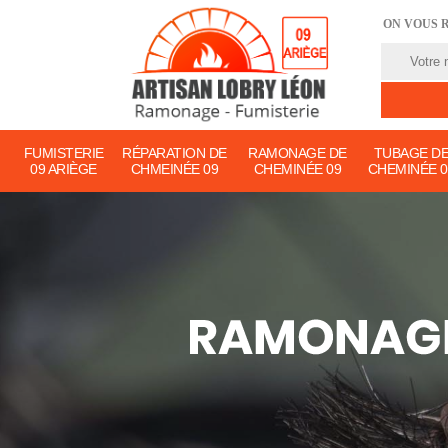
ON VOUS 
FUMISTERIE
RÉPARATION DE
RAMONAGE DE
TUBAGE D
09 ARIÈGE
CHMEINÉE 09
CHEMINÉE 09
CHEMINÉE 0