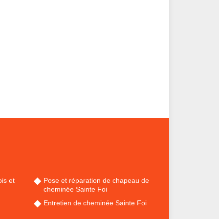
is et
Pose et réparation de chapeau de
cheminée Sainte Foi
Entretien de cheminée Sainte Foi