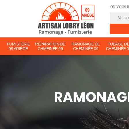
ON VOUS 
FUMISTERIE
RÉPARATION DE
RAMONAGE DE
TUBAGE D
09 ARIÈGE
CHMEINÉE 09
CHEMINÉE 09
CHEMINÉE 0