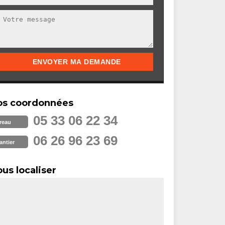
os coordonnées
05 33 06 22 34
reau
06 26 96 23 69
antier
us localiser