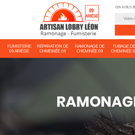
ON VOUS 
FUMISTERIE
RÉPARATION DE
RAMONAGE DE
TUBAGE D
09 ARIÈGE
CHMEINÉE 09
CHEMINÉE 09
CHEMINÉE 0