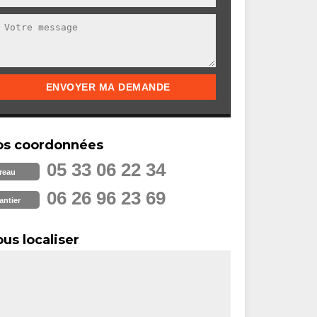
os coordonnées
05 33 06 22 34
reau
06 26 96 23 69
antier
us localiser