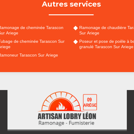
Autres services
Ramonage de cheminée Tarascon
Ramonage de chaudière Tar
Sur Ariege
Sur Ariege
Tubage de cheminée Tarascon Sur
Poseur et pose de poêle à bo
Ariege
granulé Tarascon Sur Ariege
Ramoneur Tarascon Sur Ariege