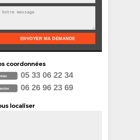
os coordonnées
05 33 06 22 34
reau
06 26 96 23 69
antier
us localiser