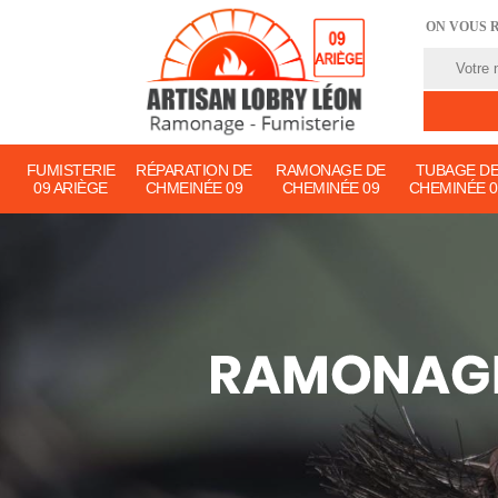
ON VOUS 
FUMISTERIE
RÉPARATION DE
RAMONAGE DE
TUBAGE D
09 ARIÈGE
CHMEINÉE 09
CHEMINÉE 09
CHEMINÉE 0