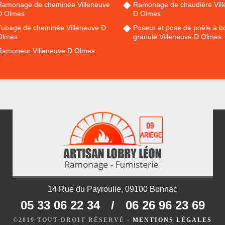
Ramonage de cheminée Villeneuve
Ramonage de chaudière Vil
D Olmes
D Olmes
Tubage de cheminée Villeneuve D
Poseur et pose de poêle à bo
Olmes
granulé Villeneuve D Olmes
Ramoneur Villeneuve D Olmes
14 Rue du Payroulie, 09100 Bonnac
05 33 06 22 34
/
06 26 96 23 69
©2019 TOUT DROIT RÉSERVÉ -
MENTIONS LÉGALES