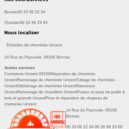
Bureau
05 33 06 22 34
Chantier
06 26 96 23 69
Nous localiser
Entretien de cheminée Unzent
14 Rue du Payroulie, 09100 Bonnac
Autres services
Fumisterie Unzent 09100
Réparation de chmeinée
Unzent
Ramonage de cheminée Unzent
Tubage de cheminée
Unzent
Débistrage de cheminée Unzent
Ramoneur
Unzent
Ramonage de chaudière Unzent
Poseur et pose de poêle à
bois et granulé Unzent
Pose et réparation de chapeau de
cheminée Unzent
14 Rue du Payroulie, 09100
Bonnac
05 33 06 22 34
06 26 96 23 69