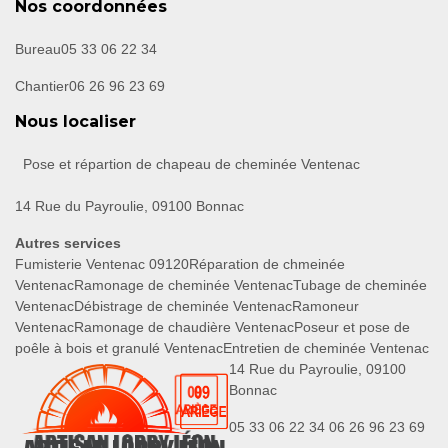
Nos coordonnées
Bureau
05 33 06 22 34
Chantier
06 26 96 23 69
Nous localiser
Pose et répartion de chapeau de cheminée Ventenac
14 Rue du Payroulie, 09100 Bonnac
Autres services
Fumisterie Ventenac 09120
Réparation de chmeinée
Ventenac
Ramonage de cheminée Ventenac
Tubage de cheminée
Ventenac
Débistrage de cheminée Ventenac
Ramoneur
Ventenac
Ramonage de chaudière Ventenac
Poseur et pose de
poêle à bois et granulé Ventenac
Entretien de cheminée Ventenac
14 Rue du Payroulie, 09100
Bonnac
05 33 06 22 34
06 26 96 23 69