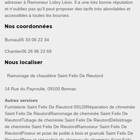
adresser à Ramoneur Lobry Léon. Il a une très bonne réputation
et n'oubliez pas qu'il peut proposer des tarifs très abordables et
accessibles à toutes les bourses.
Nos coordonnées
Bureau
05 33 06 22 34
Chantier
06 26 96 23 69
Nous localiser
Ramonage de chaudière Saint Felix De Rieutord
14 Rue du Payroulie, 09100 Bonnac
Autres services
Fumisterie Saint Felix De Rieutord 09120
Réparation de chmeinée
Saint Felix De Rieutord
Ramonage de cheminée Saint Felix De
Rieutord
Tubage de cheminée Saint Felix De Rieutord
Débistrage
de cheminée Saint Felix De Rieutord
Ramoneur Saint Felix De
Rieutord
Poseur et pose de poêle à bois et granulé Saint Felix De
Rieutord
Pose et réparation de chapeau de cheminée Saint Felix