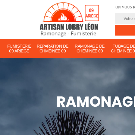
ON VOUS 
FUMISTERIE
RÉPARATION DE
RAMONAGE DE
TUBAGE D
09 ARIÈGE
CHMEINÉE 09
CHEMINÉE 09
CHEMINÉE 0