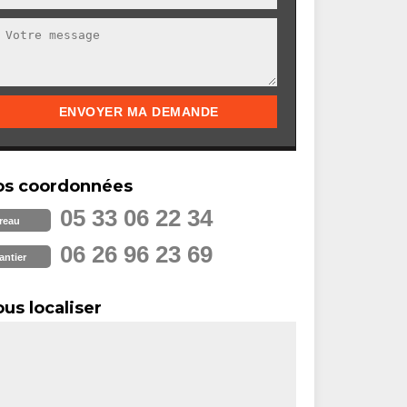
os coordonnées
05 33 06 22 34
reau
06 26 96 23 69
antier
us localiser