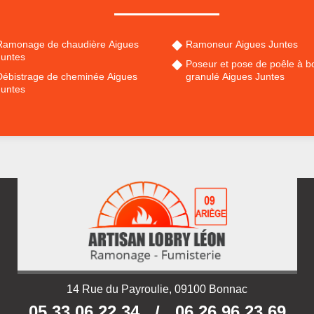
Ramonage de chaudière Aigues
Ramoneur Aigues Juntes
Juntes
Poseur et pose de poêle à bo
Débistrage de cheminée Aigues
granulé Aigues Juntes
Juntes
14 Rue du Payroulie, 09100 Bonnac
05 33 06 22 34
/
06 26 96 23 69