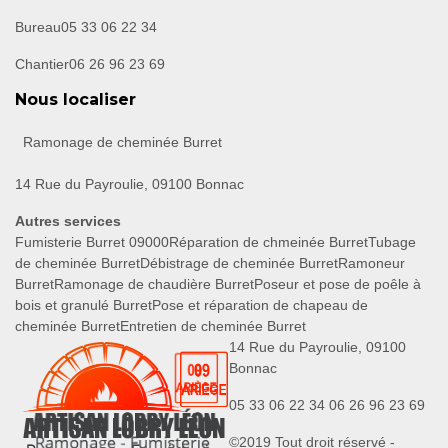
Bureau
05 33 06 22 34
Chantier
06 26 96 23 69
Nous localiser
Ramonage de cheminée Burret
14 Rue du Payroulie, 09100 Bonnac
Autres services
Fumisterie Burret 09000
Réparation de chmeinée Burret
Tubage
de cheminée Burret
Débistrage de cheminée Burret
Ramoneur
Burret
Ramonage de chaudière Burret
Poseur et pose de poêle à
bois et granulé Burret
Pose et réparation de chapeau de
cheminée Burret
Entretien de cheminée Burret
14 Rue du Payroulie, 09100
Bonnac
05 33 06 22 34
06 26 96 23 69
©2019 Tout droit réservé -