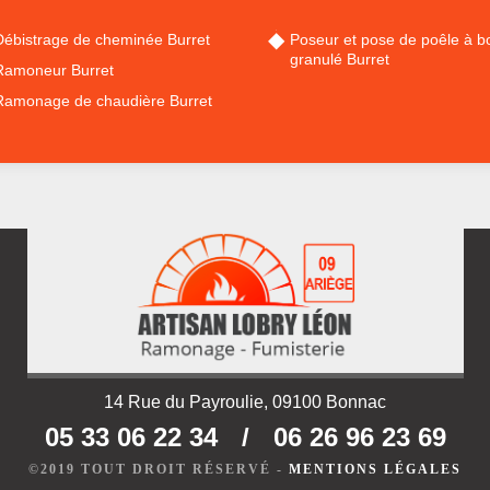
Débistrage de cheminée Burret
Poseur et pose de poêle à bo
granulé Burret
Ramoneur Burret
Ramonage de chaudière Burret
14 Rue du Payroulie, 09100 Bonnac
05 33 06 22 34
/
06 26 96 23 69
©2019 TOUT DROIT RÉSERVÉ -
MENTIONS LÉGALES