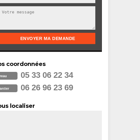
os coordonnées
05 33 06 22 34
reau
06 26 96 23 69
antier
us localiser