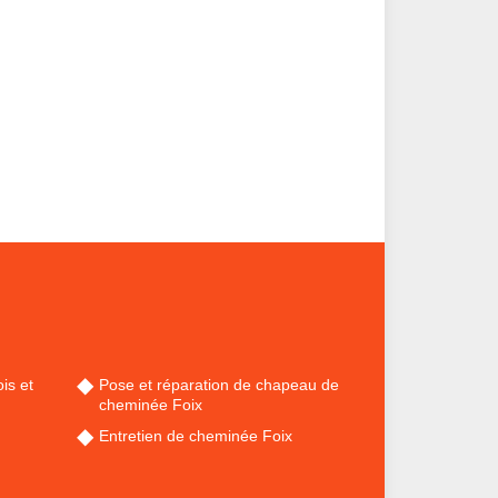
is et
Pose et réparation de chapeau de
cheminée Foix
Entretien de cheminée Foix