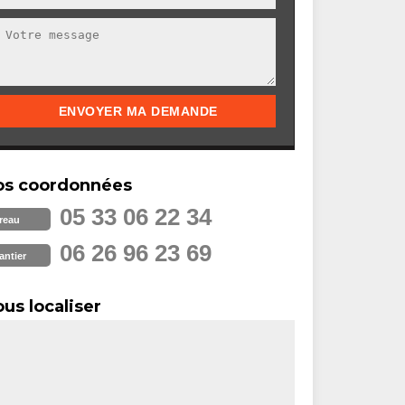
os coordonnées
05 33 06 22 34
reau
06 26 96 23 69
antier
us localiser