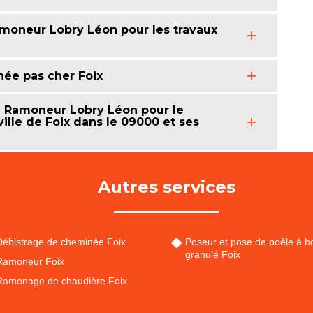
Ramoneur Lobry Léon pour les travaux
ée pas cher Foix
à Ramoneur Lobry Léon pour le
lle de Foix dans le 09000 et ses
Autres services
Débistrage de cheminée Foix
Poseur et pose de poêle à bo
granulé Foix
Ramoneur Foix
Ramonage de chaudière Foix