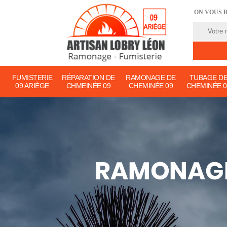
ON VOUS 
FUMISTERIE
RÉPARATION DE
RAMONAGE DE
TUBAGE D
09 ARIÈGE
CHMEINÉE 09
CHEMINÉE 09
CHEMINÉE 0