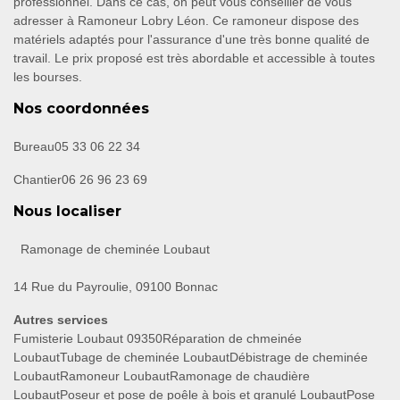
professionnel. Dans ce cas, on peut vous conseiller de vous
adresser à Ramoneur Lobry Léon. Ce ramoneur dispose des
matériels adaptés pour l'assurance d'une très bonne qualité de
travail. Le prix proposé est très abordable et accessible à toutes
les bourses.
Nos coordonnées
Bureau
05 33 06 22 34
Chantier
06 26 96 23 69
Nous localiser
Ramonage de cheminée Loubaut
14 Rue du Payroulie, 09100 Bonnac
Autres services
Fumisterie Loubaut 09350
Réparation de chmeinée
Loubaut
Tubage de cheminée Loubaut
Débistrage de cheminée
Loubaut
Ramoneur Loubaut
Ramonage de chaudière
Loubaut
Poseur et pose de poêle à bois et granulé Loubaut
Pose