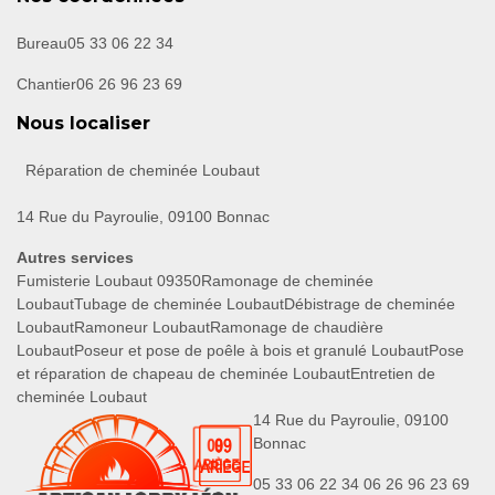
Bureau
05 33 06 22 34
Chantier
06 26 96 23 69
Nous localiser
Réparation de cheminée Loubaut
14 Rue du Payroulie, 09100 Bonnac
Autres services
Fumisterie Loubaut 09350
Ramonage de cheminée
Loubaut
Tubage de cheminée Loubaut
Débistrage de cheminée
Loubaut
Ramoneur Loubaut
Ramonage de chaudière
Loubaut
Poseur et pose de poêle à bois et granulé Loubaut
Pose
et réparation de chapeau de cheminée Loubaut
Entretien de
cheminée Loubaut
14 Rue du Payroulie, 09100
Bonnac
05 33 06 22 34
06 26 96 23 69